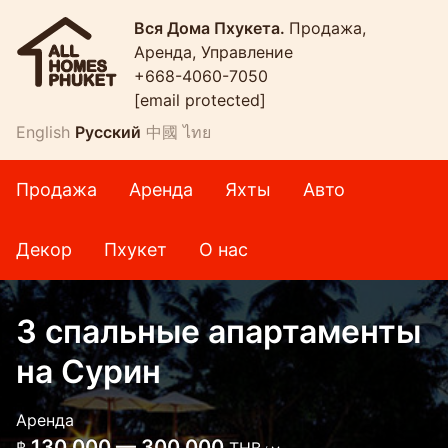
Вся Дома Пхукета.
Продажа,
Аренда, Управление
+668-4060-7050
[email protected]
English
Русский
中國
ไทย
Продажа
Аренда
Яхты
Авто
Декор
Пхукет
О нас
3 спальные апартаменты
на Сурин
Аренда
130 000 — 300 000