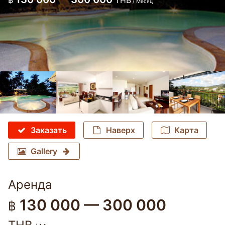
฿
THB
/ Месяц
Заказать
Наверх
Карта
Gallery
Аренда
130 000 — 300 000
฿