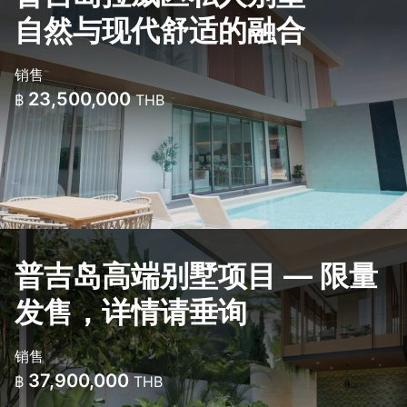
自然与现代舒适的融合
销售
23,500,000
฿
THB
普吉岛高端别墅项目 — 限量
发售，详情请垂询
销售
37,900,000
฿
THB