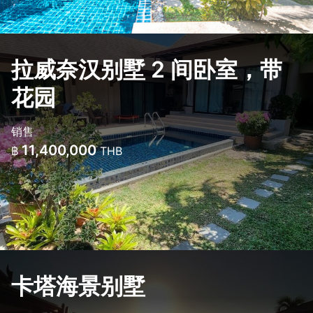
拉威奈汉别墅 2 间卧室，带
花园
销售
11,400,000
฿
THB
卡塔海景别墅