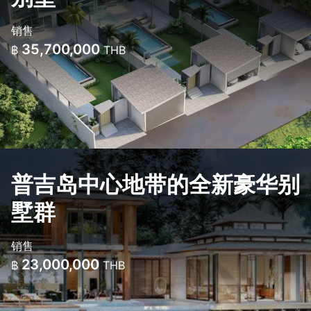
销售
35,700,000
฿
THB
普吉岛中心地带的全新豪华别
墅群
销售
23,000,000
฿
THB