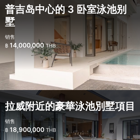
普吉岛中心的 3 卧室泳池别
墅
销售
14,000,000
฿
THB
拉威附近的豪華泳池別墅項目
销售
18,900,000
฿
THB