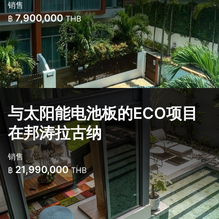
销售
7,900,000
฿
THB
与太阳能电池板的ECO项目
在邦涛拉古纳
销售
21,990,000
฿
THB