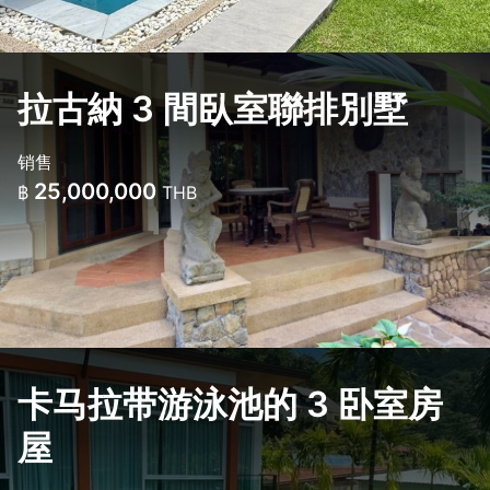
拉古納 3 間臥室聯排別墅
销售
25,000,000
฿
THB
卡马拉带游泳池的 3 卧室房
屋