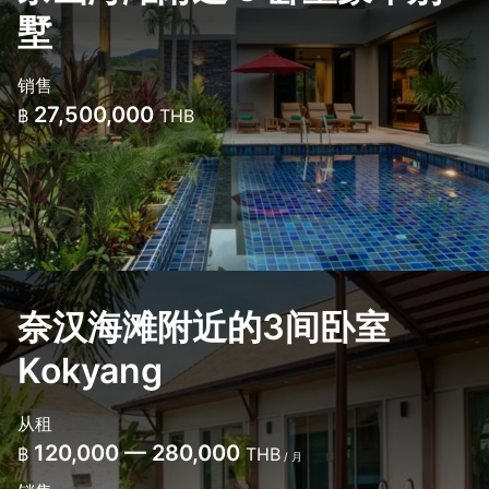
墅
销售
27,500,000
฿
THB
奈汉海滩附近的3间卧室
Kokyang
从租
120,000 — 280,000
฿
THB
/ 月