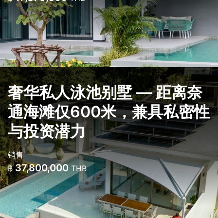
奢华私人泳池别墅 — 距离奈
通海滩仅600米，兼具私密性
与投资潜力
销售
37,800,000
฿
THB