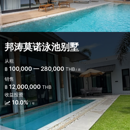
邦涛莫诺泳池别墅
从租
100,000 — 280,000
฿
THB
/ 月
销售
12,000,000
฿
THB
收益投资
10.0%
/ 年