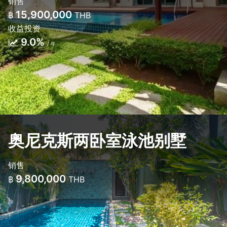
销售
15,900,000
฿
THB
收益投资
9.0%
/ 年
奥尼克斯两卧室泳池别墅
销售
9,800,000
฿
THB