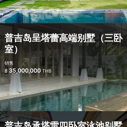
普吉岛呈塔蕾高端别墅（三卧
室）
销售
35,000,000
฿
THB
普吉岛承塔雷四卧室泳池别墅