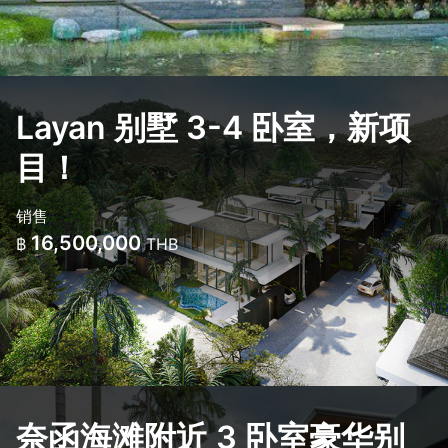
Layan 别墅 3-4 卧室，新项
目！
销售
16,500,000
฿
THB
奈函海滩附近 3 卧室豪华别