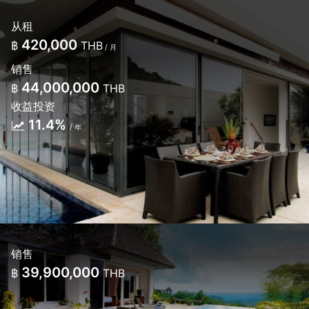
从租
420,000
฿
THB
/ 月
销售
44,000,000
฿
THB
收益投资
11.4%
/ 年
销售
39,900,000
฿
THB