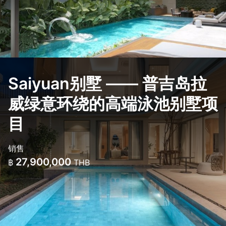
Saiyuan别墅 —— 普吉岛拉
威绿意环绕的高端泳池别墅项
目
销售
27,900,000
฿
THB