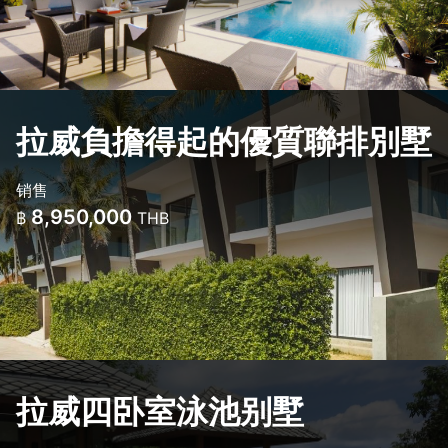
拉威負擔得起的優質聯排別墅
销售
8,950,000
฿
THB
拉威四卧室泳池别墅