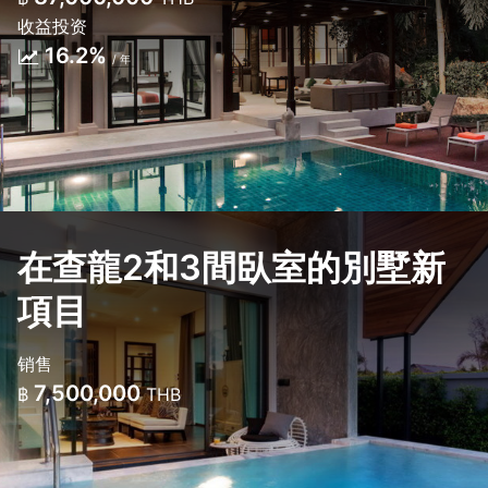
收益投资
16.2%
/ 年
在查龍2和3間臥室的別墅新
項目
销售
7,500,000
฿
THB