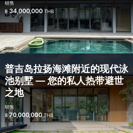
销售
34,000,000
฿
THB
普吉岛拉扬海滩附近的现代泳
池别墅 — 您的私人热带避世
之地
销售
70,000,000
฿
THB