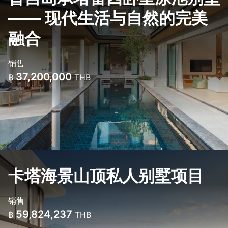
—— 现代生活与自然的完美
融合
销售
37,200,000
฿
THB
卡塔海景山顶私人别墅项目
销售
59,824,237
฿
THB