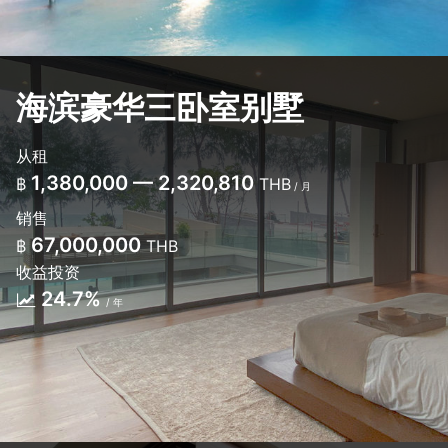
海滨豪华三卧室别墅
从租
1,380,000 — 2,320,810
฿
THB
/ 月
销售
67,000,000
฿
THB
收益投资
24.7%
/ 年