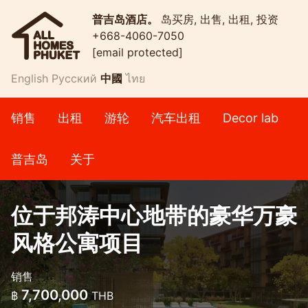
普吉岛酒店。
岛买房, 出售, 出租, 投资
+668-4060-7050
[email protected]
English
Русский
中國
ไทย
销售
出租
游轮
汽车出租
Decor lab
普吉岛
关于
位于邦涛中心地带的豪华万豪
风格公寓项目
销售
7,700,000
฿
THB