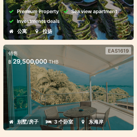
Premium Property
Sea view apartment
Investments deals
公寓
拉扬
EAS1619
销售
豪華海濱房別墅
29,500,000
฿
THB
奧波海濱海景別墅
别墅/房子
3 个卧室
东海岸