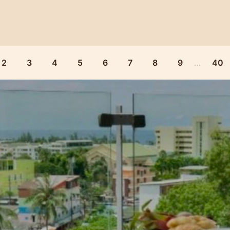
2
3
4
5
6
7
8
9
…
40