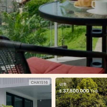
CHA1516
销售
奢华私人泳池别墅 
37,800,000
฿
THB
投资潜力
奢华私人泳池别墅 — 