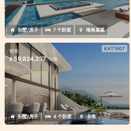
别墅/房子
7 个卧室
海角崖墓
KAT1607
销售
卡塔海景山顶私人别墅项目
59,824,237
฿
THB
極光卡塔頂級海景別墅：現代奢華與熱帶自然的
邂逅
别墅/房子
4 个卧室
卡塔