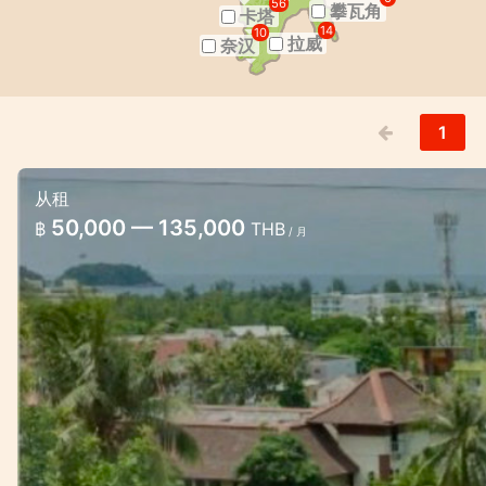
56
攀瓦角
卡塔
14
10
拉威
奈汉
1
从租
卡倫的時尚公寓，享有美麗的海景
50,000 — 135,000
฿
THB
/ 月
卡倫別緻的海景公寓