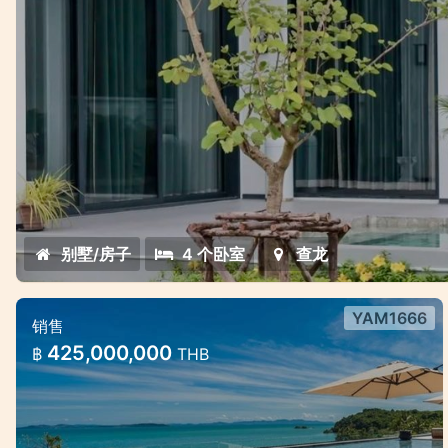
别墅/房子
4 个卧室
查龙
YAM1666
销售
7卧室海景奢华泳池别墅
425,000,000
฿
THB
7卧室海景奢华泳池别墅