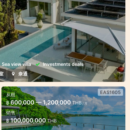
Sea view villa
Investments deals
室
奈通
EAS1605
从租
豪華海濱房別墅
600,000 — 1,200,000
฿
THB
/ 月
奧波海濱海景別墅
销售
100,000,000
฿
THB