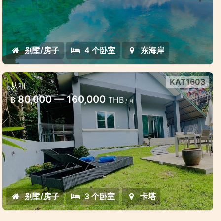
别墅/房子
4 个卧室
东海岸
KAT1603
从租
卡塔 3 臥室房屋，靠近海灘，設有大花
80,000 — 160,000
฿
THB
/ 月
園
卡塔帶大花園的舒適房子出租
别墅/房子
3 个卧室
卡塔