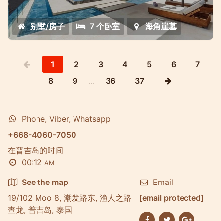
别墅/房子
7 个卧室
海角崖墓
1
2
3
4
5
6
7
8
9
…
36
37
Phone, Viber, Whatsapp
+668-4060-7050
在普吉岛的时间
00:12
AM
See the map
Email
19/102 Moo 8, 潮发路东, 渔人之路
[email protected]
查龙, 普吉岛, 泰国