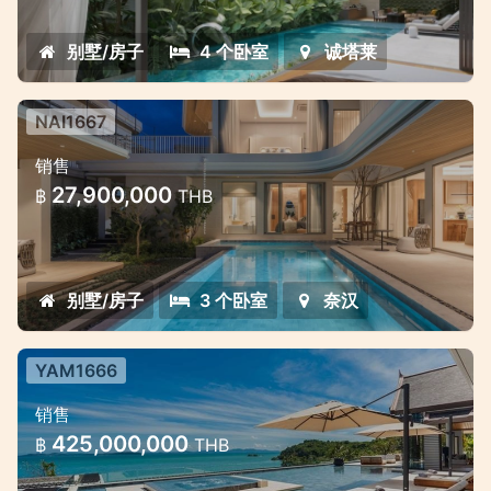
别墅/房子
4 个卧室
诚塔莱
NAI1667
Saiyuan别墅 —— 普吉岛拉威绿意环
销售
绕的高端泳池别墅项目
27,900,000
฿
THB
Saiyuan别墅 —— 普吉岛拉威绿意环绕的高端
泳池别墅项目
别墅/房子
3 个卧室
奈汉
YAM1666
7卧室海景奢华泳池别墅
销售
7卧室海景奢华泳池别墅
425,000,000
฿
THB