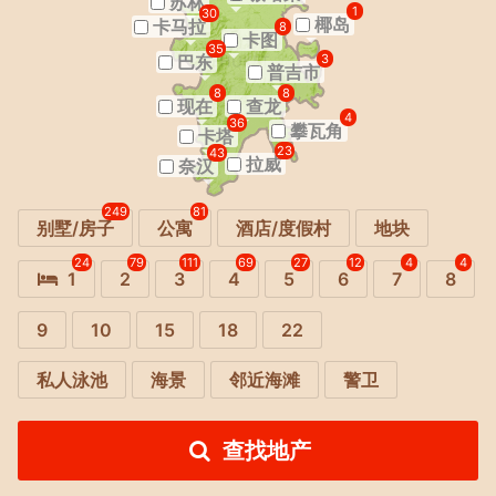
苏林
1
30
椰岛
卡马拉
8
卡图
35
巴东
3
普吉市
8
8
现在
查龙
4
36
攀瓦角
卡塔
23
43
拉威
奈汉
249
81
别墅/房子
公寓
酒店/度假村
地块
24
79
111
69
27
12
4
4
1
2
3
4
5
6
7
8
9
10
15
18
22
私人泳池
海景
邻近海滩
警卫
查找地产