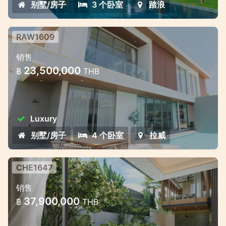
别墅/房子
3 个卧室
踏浪
RAW1609
普吉岛拉威区私人别墅 —— 自然与现
销售
代舒适的融合
23,500,000
฿
THB
Bliss Hideaway 是一個集舒適風格和魅力於一
體的豪華泳池別墅專案。建築群包括七棟優雅
的兩層別墅，設有 4 間臥室和 5 間浴室。別墅
Luxury
設有游泳池、休閒區、露台和花園。出售的別
墅包括內置家具、空調、廚房設備和景觀區。
别墅/房子
4 个卧室
拉威
CHE1647
普吉岛高端别墅项目 — 限量发售，详
销售
情请垂询
37,900,000
฿
THB
普吉岛高端别墅项目 — 限量发售，详情请垂询