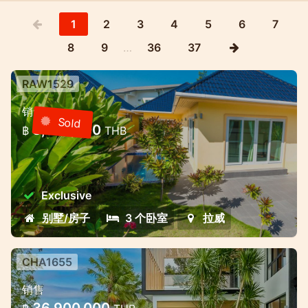
1
2
3
4
5
6
7
8
9
…
36
37
RAW1529
3卧室别墅，带游泳池的封闭式社区—
销售
Rawai，普吉岛
Sold
8,000,000
฿
THB
3卧室别墅，带游泳池的封闭式社区—Rawai，
普吉岛
Exclusive
别墅/房子
3 个卧室
拉威
CHA1655
查龙湾附近的高级别墅综合体-不同的
销售
生活和投资形式
36,900,000