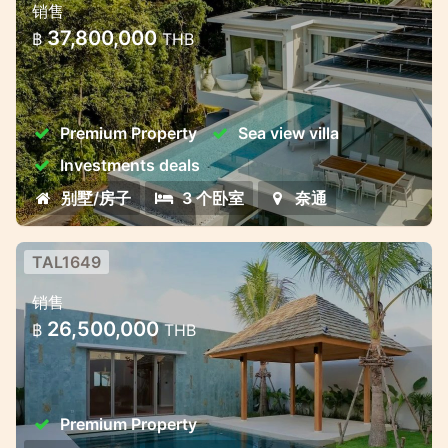
销售
600米，兼具私密性与投资潜力
37,800,000
฿
THB
奢华私人泳池别墅 — 距离奈通海滩仅600米，
兼具私密性与投资潜力
Premium Property
Sea view villa
Investments deals
别墅/房子
3 个卧室
奈通
TAL1649
三卧室高端别墅 — 2025年6月交房 |
销售
普吉岛 Thep Krasattri 区
26,500,000
฿
THB
三卧室高端别墅 — 2025年6月交房 | 普吉岛
Thep Krasattri 区
Premium Property