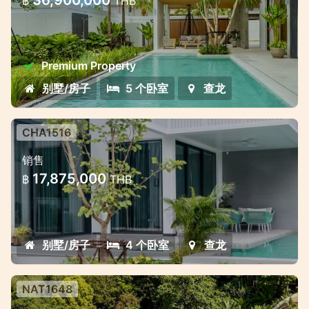
฿
THB
查龙湾附近的高级别墅综合体-不同的生活和投
资形式
Premium Property
别墅/房子
5 个卧室
查龙
CHA1516
普吉岛查龙智能科技现代别墅
销售
普吉岛查龙智能科技现代别墅
17,875,000
฿
THB
别墅/房子
4 个卧室
查龙
NAT1648
奢华私人泳池别墅 — 距离奈通海滩仅