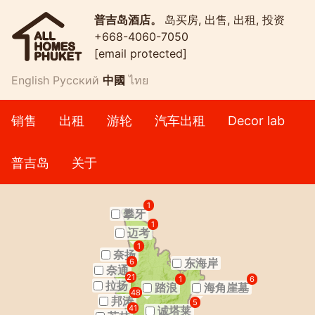
普吉岛酒店。
岛买房, 出售, 出租, 投资
+668-4060-7050
[email protected]
English
Русский
中國
ไทย
销售
出租
游轮
汽车出租
Decor lab
普吉岛
关于
1
攀牙
1
迈考
1
奈扬
东海岸
6
奈通
21
1
6
拉扬
踏浪
海角崖墓
48
邦涛
5
41
诚塔莱