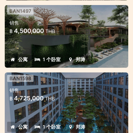
BAN1497
拉古納附近的全新項目
销售
拉古納地區邦濤的現代豪華項目
4,500,000
฿
THB
公寓
1 个卧室
邦涛
BAN1598
位于邦涛优越位置的新住宅
销售
邦涛的豪华公寓，靠近海滩
4,725,000
฿
THB
公寓
1 个卧室
邦涛