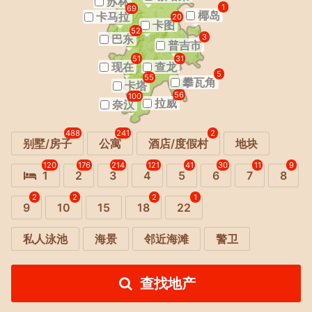
苏林
1
69
椰岛
卡马拉
20
卡图
52
巴东
3
普吉市
51
31
现在
查龙
5
55
攀瓦角
卡塔
56
100
拉威
奈汉
488
241
2
别墅/房子
公寓
酒店/度假村
地块
120
176
214
121
41
30
11
9
1
2
3
4
5
6
7
8
2
2
2
1
9
10
15
18
22
私人泳池
海景
邻近海滩
警卫
查找地产