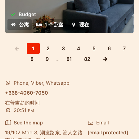
Budget
公寓
1 个卧室
现在
1
2
3
4
5
6
7
8
9
…
81
82
Phone, Viber, Whatsapp
+668-4060-7050
在普吉岛的时间
20:51
PM
See the map
Email
19/102 Moo 8, 潮发路东, 渔人之路
[email protected]