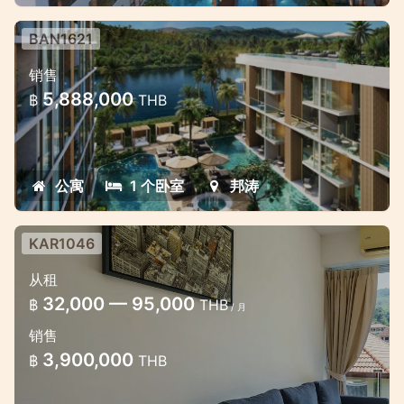
BAN1621
邦濤湖畔全新美麗公寓
销售
邦濤的最佳投資，擁有絕佳的租賃機會。
5,888,000
฿
THB
公寓
1 个卧室
邦涛
KAR1046
从租
32,000 — 95,000
฿
THB
/ 月
销售
3,900,000
฿
THB