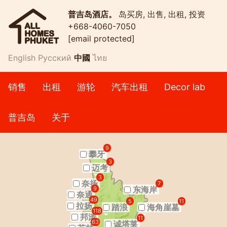
普吉岛酒店。
岛买房, 出售, 出租, 投资
+668-4060-7050
[email protected]
English
Русский
中國
ไทย
销售
出租
游轮
汽车出租
Decor lab
普吉岛
关于
9
攀牙
3
迈考
3
奈扬
7
东海岸
9
奈通
49
5
11
拉扬
踏浪
海角崖墓
118
邦涛
11
63
诚塔莱