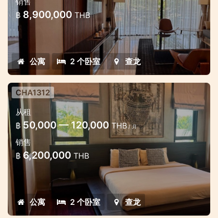
销售
8,900,000
฿
THB
公寓
2 个卧室
查龙
CHA1312
从租
50,000 — 120,000
฿
THB
/ 月
销售
6,200,000
฿
THB
公寓
2 个卧室
查龙