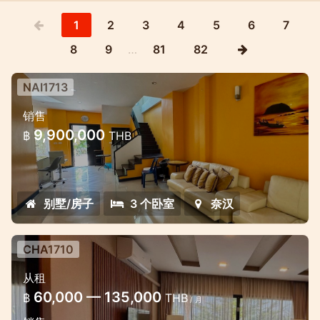
1
2
3
4
5
6
7
8
9
…
81
82
NAI1713
位于奈汉（Nai Harn）Medvillage小
销售
区的3卧室房屋
9,900,000
฿
THB
奈汉小区内一套漂亮的房子出售
别墅/房子
3 个卧室
奈汉
CHA1710
从租
60,000 — 135,000
฿
THB
/ 月