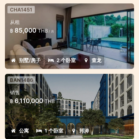
CHA1451
盖茨庄园的 2 卧室可爱泳池别墅
从租
查龙的简约风格 2 卧室别墅
85,000
฿
THB
/ 月
别墅/房子
2 个卧室
查龙
BAN1486
拉古納附近邦濤的新期房公寓
销售
黃金地段的美麗新項目
6,110,000
฿
THB
公寓
1 个卧室
邦涛