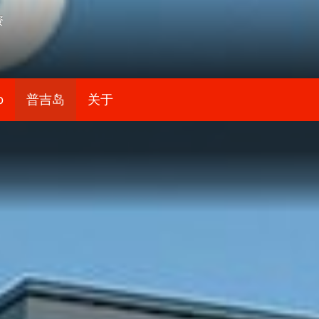
资
b
普吉岛
关于