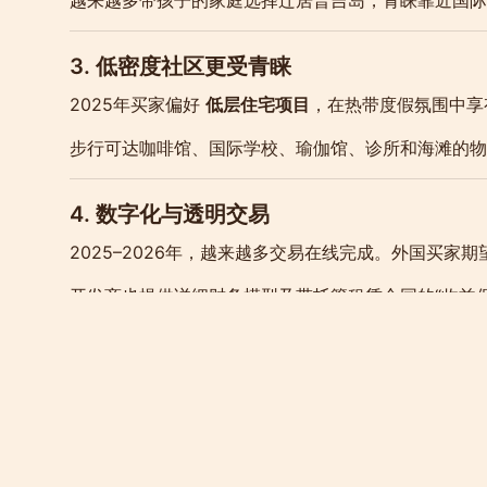
3. 低密度社区更受青睐
2025年买家偏好
低层住宅项目
，在热带度假氛围中享有
步行可达咖啡馆、国际学校、瑜伽馆、诊所和海滩的物
4. 数字化与透明交易
2025–2026年，越来越多交易在线完成。外国买家期
开发商也提供详细财务模型及带托管租赁合同的“收益
5. 基础设施与未来潜力
普吉岛的 smart city 项目持续推进，国际机场扩
不仅提升了普吉岛的度假价值，也奠定了其商务枢纽地