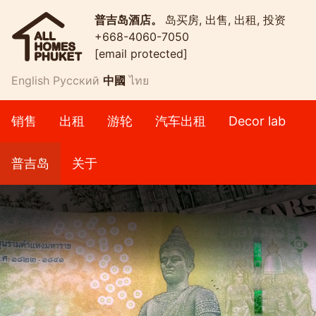
普吉岛酒店。
岛买房, 出售, 出租, 投资
+668-4060-7050
[email protected]
English
Русский
中國
ไทย
销售
出租
游轮
汽车出租
Decor lab
普吉岛
关于