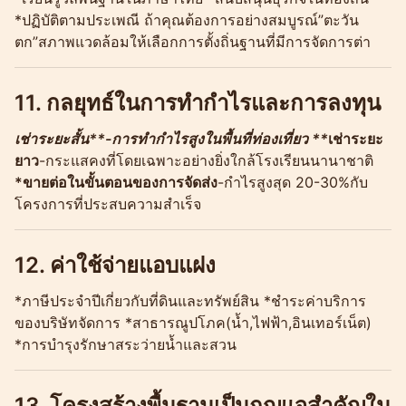
*ปฏิบัติตามประเพณี ถ้าคุณต้องการอย่างสมบูรณ์”ตะวัน
ตก”สภาพแวดล้อมให้เลือกการตั้งถิ่นฐานที่มีการจัดการต่า
11. กลยุทธ์ในการทำกำไรและการลงทุน
เช่าระยะสั้น**-การทำกำไรสูงในพื้นที่ท่องเที่ยว **
เช่าระยะ
ยาว
-กระแสคงที่โดยเฉพาะอย่างยิ่งใกล้โรงเรียนนานาชาติ
*ขายต่อในขั้นตอนของการจัดส่ง
-กำไรสูงสุด 20-30%กับ
โครงการที่ประสบความสำเร็จ
12. ค่าใช้จ่ายแอบแฝง
*ภาษีประจำปีเกี่ยวกับที่ดินและทรัพย์สิน *ชำระค่าบริการ
ของบริษัทจัดการ *สาธารณูปโภค(น้ำ,ไฟฟ้า,อินเทอร์เน็ต)
*การบำรุงรักษาสระว่ายน้ำและสวน
13. โครงสร้างพื้นฐานเป็นกุญแจสำคัญใน