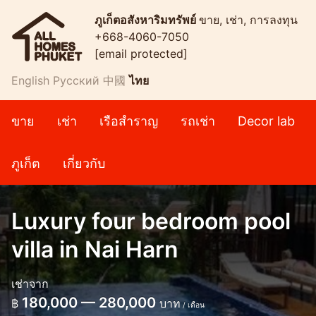
ภูเก็ตอสังหาริมทรัพย์
ขาย, เช่า, การลงทุน
+668-4060-7050
[email protected]
English
Русский
中國
ไทย
ขาย
เช่า
เรือสำราญ
รถเช่า
Decor lab
ภูเก็ต
เกี่ยวกับ
Luxury four bedroom pool
villa in Nai Harn
เช่าจาก
180,000 — 280,000
฿
บาท
/ เดือน