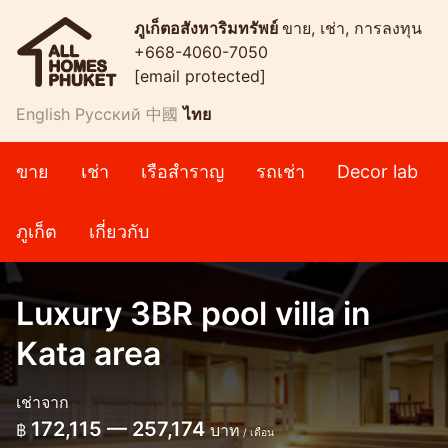
ภูเก็ตอสังหาริมทรัพย์
ขาย, เช่า, การลงทุน
+668-4060-7050
[email protected]
English
Русский
中國
ไทย
ขาย
เช่า
เรือสำราญ
รถเช่า
Decor lab
ภูเก็ต
เกี่ยวกับ
Luxury 3BR pool villa in
Kata area
เช่าจาก
172,115 — 257,174
฿
บาท
/ เดือน