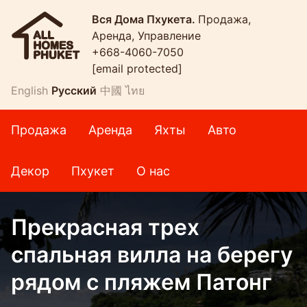
Вся Дома Пхукета.
Продажа,
Аренда, Управление
+668-4060-7050
[email protected]
English
Русский
中國
ไทย
Продажа
Аренда
Яхты
Авто
Декор
Пхукет
О нас
Прекрасная трех
спальная вилла на берегу
рядом с пляжем Патонг