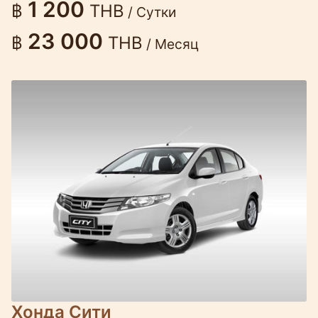
1 200
฿
THB
/ Сутки
23 000
฿
THB
/ Месяц
Хонда Сити