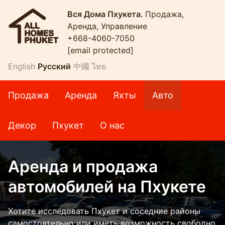
Вся Дома Пхукета.
Продажа,
Аренда, Управление
+668-4060-7050
[email protected]
English
Русский
中國
ไทย
Продажа
Аренда
Яхты
Авто
Декор
Пхукет
О нас
Аренда и продажа
автомобилей на Пхукете
Хотите исследовать Пхукет и соседние районы
самостоятельно или иметь возможность свободно