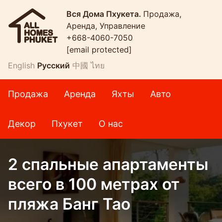
Вся Дома Пхукета.
Продажа,
Аренда, Управление
+668-4060-7050
[email protected]
English
Русский
中國
ไทย
Продажа
Аренда
Яхты
Авто
Декор
Пхукет
О нас
2 спальные апартаменты
всего в 100 метрах от
пляжа Банг Тао