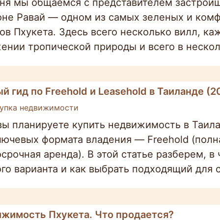
ня мы общаемся с представителем застройщ
оне Равай — одном из самых зеленых и ком
ов Пхукета. Здесь всего несколько вилл, ка
ении тропической природы и всего в нескол
й гид по Freehold и Leasehold в Таиланде (2
упка недвижимости
вы планируете купить недвижимость в Таила
лючевых формата владения — Freehold (полна
осрочная аренда). В этой статье разберем, в
го варианта и как выбрать подходящий для с
жимость Пхукета. Что продается?