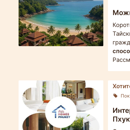
Можн
Корот
Тайск
гражд
спосо
Рассм
Хотит
Пок
Инте
Пхук