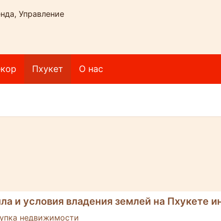
нда, Управление
кор
Пхукет
О нас
ла и условия владения землей на Пхукете и
упка недвижимости