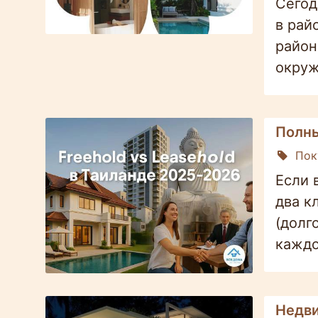
Сегод
в рай
район
окруж
Полны
Пок
Если 
два к
(долг
каждо
Недви