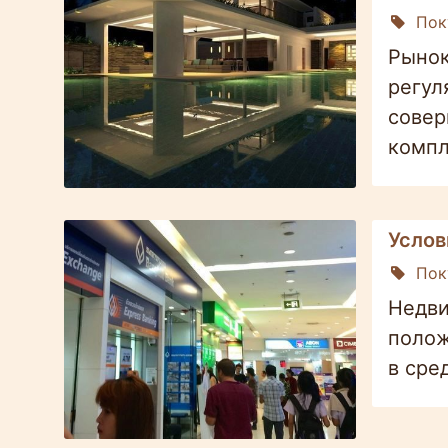
Пок
Рынок
регул
совер
компл
Услов
Пок
Недви
полож
в сре