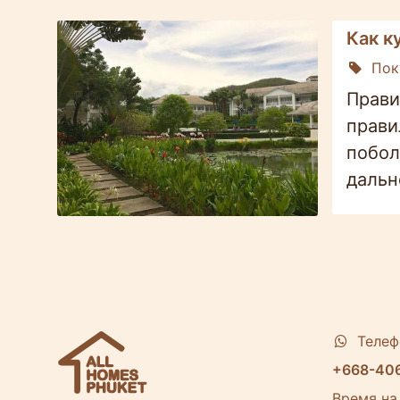
Как к
Пок
Прави
прави
побол
дальн
Телеф
+668-40
Время на