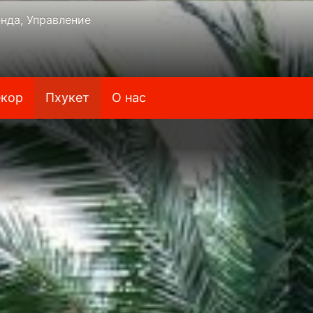
нда, Управление
кор
Пхукет
О нас