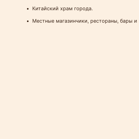
Китайский храм города.
Местные магазинчики, рестораны, бары и 
Водопады Кату, находящиеся на границе Па
тропическим лесом, с выдающимися из зе
Недвижимость Кату
Как упоминалось выше, в Кату есть все для к
аренду предлагаются виллы, дома и апартамен
#####Если поиск в каталоге покажется затру
дом.
Чалон