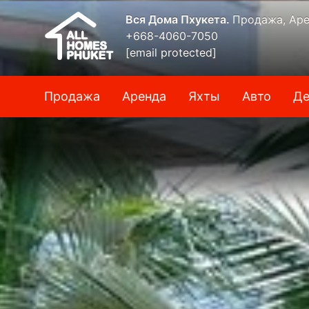
Вся Дома Пхукета.
Продажа, Аре
+668-4060-7050
[email protected]
Продажа
Аренда
Яхты
Авто
Де