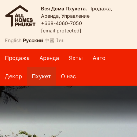
Вся Дома Пхукета.
Продажа,
Аренда, Управление
+668-4060-7050
[email protected]
English
Русский
中國
ไทย
Продажа
Аренда
Яхты
Авто
Декор
Пхукет
О нас