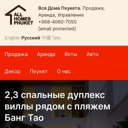
Вся Дома Пхукета.
Продажа,
Аренда, Управление
+668-4060-7050
[email protected]
English
Русский
中國
ไทย
Продажа
Аренда
Яхты
Авто
Декор
Пхукет
О нас
2,3 спальные дуплекс
виллы рядом с пляжем
Банг Тао