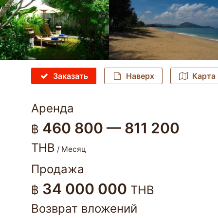
Заказать
Наверх
Карта
Аренда
460 800 — 811 200
฿
THB
/ Месяц
Продажа
34 000 000
฿
THB
Возврат вложений