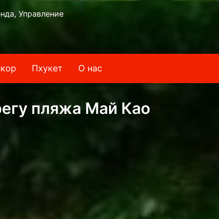
нда, Управление
кор
Пхукет
О нас
регу пляжа Май Као