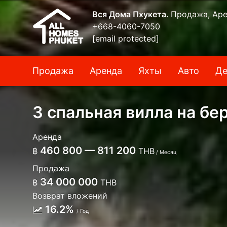
Вся Дома Пхукета.
Продажа, Аре
+668-4060-7050
[email protected]
Продажа
Аренда
Яхты
Авто
Де
3 спальная вилла на бе
Аренда
460 800 — 811 200
฿
THB
/ Месяц
Продажа
34 000 000
฿
THB
Возврат вложений
16.2%
/ Год