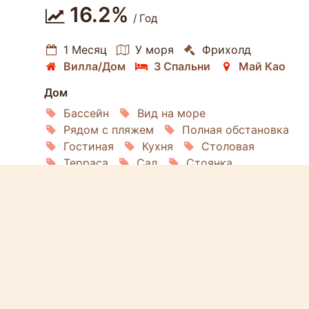
16.2%
/ Год
1 Месяц
У моря
Фрихолд
Вилла/Дом
3 Спальни
Май Као
Дом
Бассейн
Вид на море
Рядом с пляжем
Полная обстановка
Гостиная
Кухня
Столовая
Терраса
Сад
Стоянка
Комплекс
Охрана
Ресторан
Управляющий офис
Спортзал
Клуб
Общий бассейн
Проживание
Интернет
Кондиционирование
Спутниковое ТВ
Холодильник