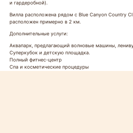
и гардеробной).
Вилла расположена рядом с Blue Canyon Country Cl
расположен примерно в 2 км.
Дополнительные услуги:
Аквапарк, предлагающий волновые машины, лениву
Суперкубок и детскую площадка.
Полный фитнес-центр
Спа и косметические процедуры
5 * Национальный географический центр погружени
бассейн на пляже
Пляж Ресторан и бар на пляже
Клуб
Кулинарная школа
Оценить и услуги:
Цена за сутки: 1.000 USD (в том числе потреблени
Уборка 2 раза в неделю.