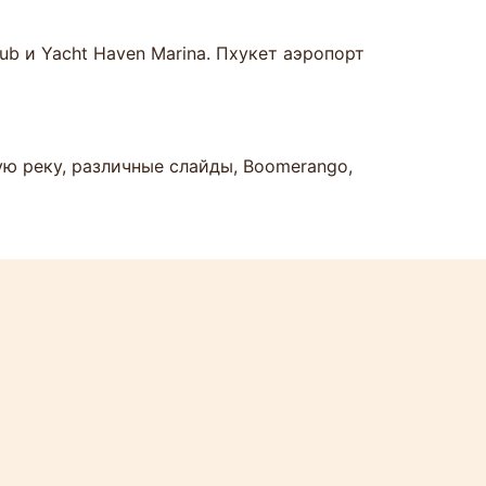
ub и Yacht Haven Marina. Пхукет аэропорт
ю реку, различные слайды, Boomerango,
й, обучения PADI и Eco Care
е воды и электроэнергии)