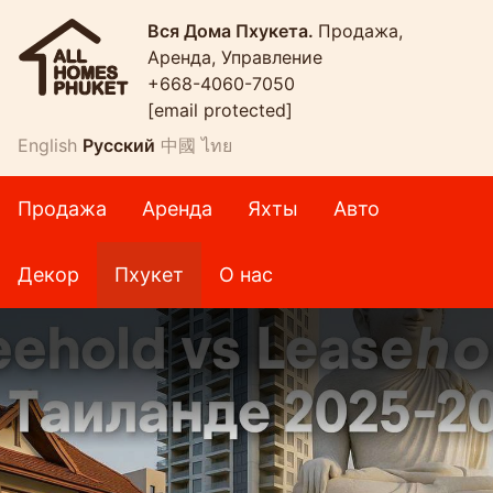
Вся Дома Пхукета.
Продажа,
Аренда, Управление
+668-4060-7050
[email protected]
English
Русский
中國
ไทย
Продажа
Аренда
Яхты
Авто
Декор
Пхукет
О нас