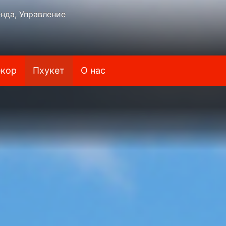
нда, Управление
кор
Пхукет
О нас