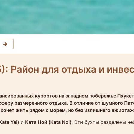
): Район для отдыха и инве
ансированных курортов на западном побережье Пхукета
еру размеренного отдыха. В отличие от шумного Пато
о хочет жить рядом с морем, но без излишнего ажиотаж
Kata Yai)
и
Ката Ной (Kata Noi)
. Эти бухты разделены н