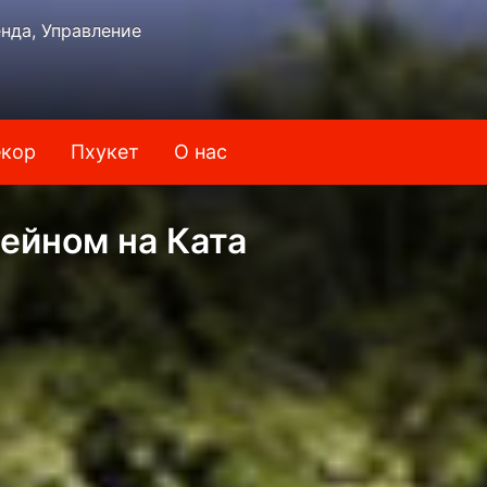
нда, Управление
кор
Пхукет
О нас
сейном на Ката