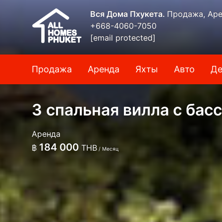
Вся Дома Пхукета.
Продажа, Аре
+668-4060-7050
[email protected]
Продажа
Аренда
Яхты
Авто
Де
3 спальная вилла с бас
Аренда
184 000
฿
THB
/ Месяц