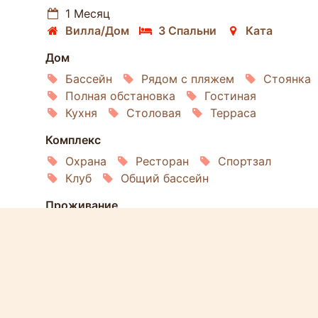
1 Месяц
Вилла/Дом
3 Спальни
Ката
Дом
Бассейн
Рядом с пляжем
Стоянка
Полная обстановка
Гостиная
Кухня
Столовая
Терраса
Комплекс
Охрана
Ресторан
Спортзал
Клуб
Общий бассейн
Проживание
Духовка
Интернет
Кондиционирование
Спутниковое ТВ
Холодильник
Стиральная машина
Посудомойка
Микроволновка
Услуги