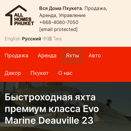
Вся Дома Пхукета.
Продажа,
Аренда, Управление
+668-4060-7050
[email protected]
English
Русский
中國
ไทย
Продажа
Аренда
Яхты
Авто
Декор
Пхукет
О нас
Быстроходная яхта
премиум класса Evo
Marine Deauville 23