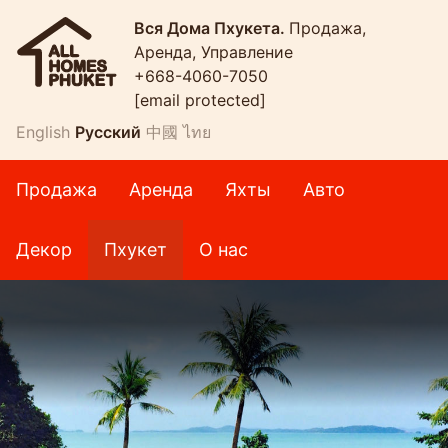
Вся Дома Пхукета.
Продажа,
Аренда, Управление
+668-4060-7050
[email protected]
English
Русский
中國
ไทย
Продажа
Аренда
Яхты
Авто
Декор
Пхукет
О нас