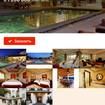
฿
THB
/ Месяц
Заказать