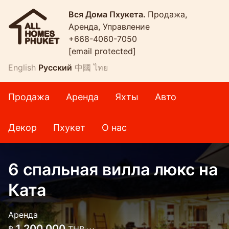
Вся Дома Пхукета.
Продажа,
Аренда, Управление
+668-4060-7050
[email protected]
English
Русский
中國
ไทย
Продажа
Аренда
Яхты
Авто
Декор
Пхукет
О нас
6 спальная вилла люкс на
Ката
Аренда
1 200 000