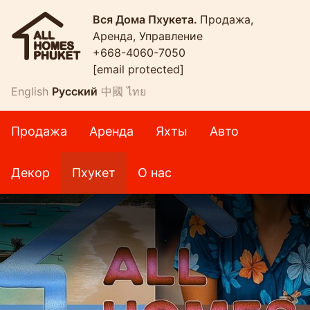
Вся Дома Пхукета.
Продажа,
Аренда, Управление
+668-4060-7050
[email protected]
English
Русский
中國
ไทย
Продажа
Аренда
Яхты
Авто
Декор
Пхукет
О нас