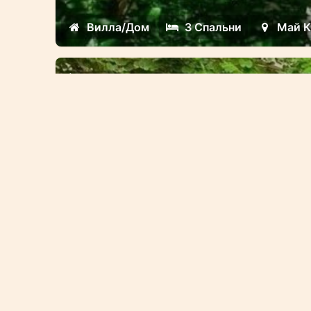
Вилла/Дом
3 Спальни
Май К
Аренда
2 спальная вилла на берегу п
750 000
฿
THB
/ Месяц
Эта вилла расположена прямо на пл
дает возможность наслаждаться п
океан и удивительными закатами
Вилла/Дом
2 Спальни
Май К