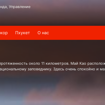
нда, Управление
кор
Пхукет
О нас
ротяженность около 11 километров. Май Као расположе
ациональному заповеднику. Здесь очень спокойно и м