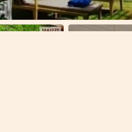
ао
MAI271
Аренда
ляжа Май Као
Односпальные ап
40 500 — 75 150
฿
T
моря, пляж Май 
яже Mai Khao, что
рекрасным видом на
Отдых на берегу мор
ао
Квартира
1 Сп