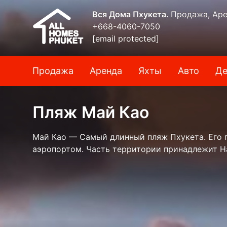
Вся Дома Пхукета.
Продажа, Аре
+668-4060-7050
[email protected]
Продажа
Аренда
Яхты
Авто
Де
Пляж Май Као
Май Као — Самый длинный пляж Пхукета. Его п
аэропортом. Часть территории принадлежит Н