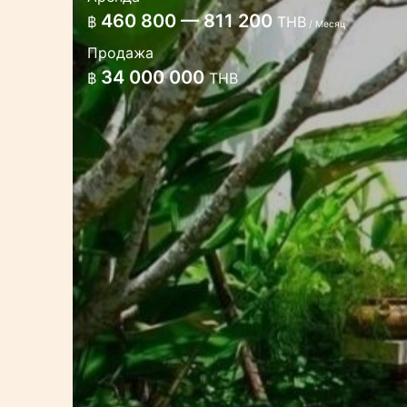
3 спальная вилла на берегу п
460 800 — 811 200
฿
THB
/ Месяц
Эта вилла расположена прямо на пл
Продажа
и удивительными закатами
34 000 000
฿
THB