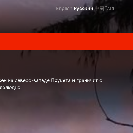
English
Русский
中國
ไทย
н на северо-западе Пхукета и граничит с
алолюдно.