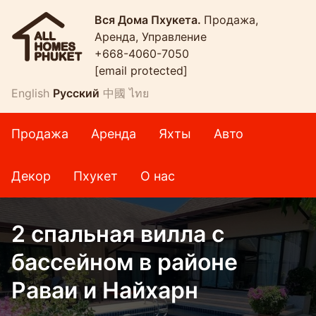
Вся Дома Пхукета.
Продажа,
Аренда, Управление
+668-4060-7050
[email protected]
English
Русский
中國
ไทย
Продажа
Аренда
Яхты
Авто
Декор
Пхукет
О нас
2 спальная вилла с
бассейном в районе
Раваи и Найхарн