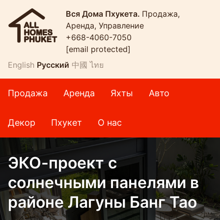
Вся Дома Пхукета.
Продажа,
Аренда, Управление
+668-4060-7050
[email protected]
English
Русский
中國
ไทย
Продажа
Аренда
Яхты
Авто
Декор
Пхукет
О нас
ЭКО-проект с
солнечными панелями в
районе Лагуны Банг Тао