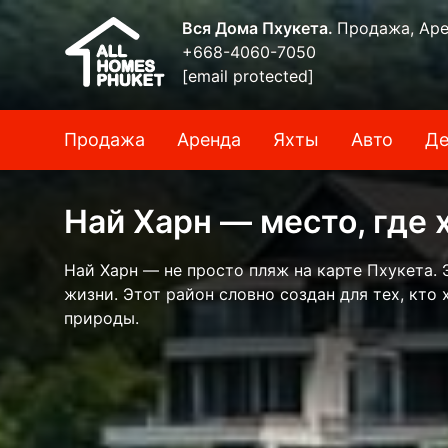
Вся Дома Пхукета.
Продажа, Аре
+668-4060-7050
[email protected]
Продажа
Аренда
Яхты
Авто
Де
Най Харн — место, где 
Най Харн — не просто пляж на карте Пхукета.
жизни. Этот район словно создан для тех, кто
природы.