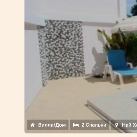
Вилла/Дом
2 Спальни
Най Х