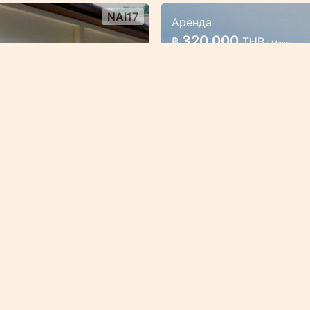
NAI17
Аренда
 с пляжем
4 спальная люкс 
320 000
฿
THB
/ Месяц
ожена на юго-
Вилла расположена в
 острова Пхукет в 3
удивительными вида
ьбы от пляжа Най
гостям, ищущих горм
арн
Вилла/Дом
4 С
NAI809
Продажа
Бутик-комплекс апартаментов
3
20 000 000
฿
THB