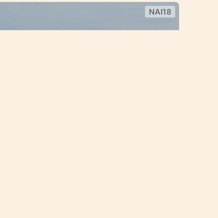
NAI18
вилла около пляжа Най Харн
 тихой долине, окруженной
ми и вселяющая спокойствие и уют
ании внутреннего и внешнего мира
пальни
Най Харн
NAI46
Аренда
-х спальная вилла с
100 000 — 150 000
฿
THB
/ Месяц