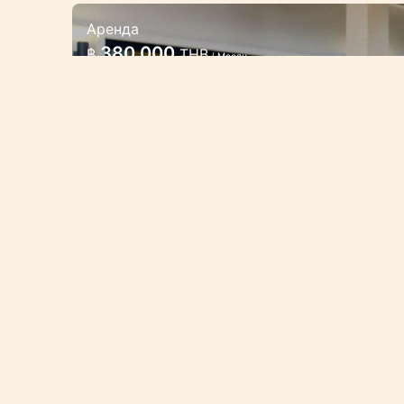
Аренда
4 спальная люкс вилла рядом
380 000
฿
THB
/ Месяц
4 спальная, семейная вилла, распол
западной оконечности тропического
минутах езды или в 10 минутах ход
Харн
Вилла/Дом
4 Спальни
Най Х
NAI20
Аренда
2 спальный дом в тайском
50 000 — 85 000
฿
THB
/ Месяц