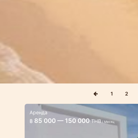
1
2
Аренда
2 спальная красивая вилла с
85 000 — 150 000
฿
THB
/ Месяц
Вилла расположена в районе Раваи,