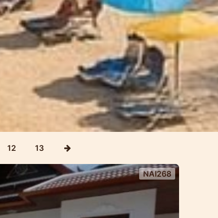
12
13
NAI268