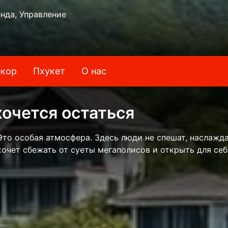
нда, Управление
кор
Пхукет
О нас
хочется остаться
 Это особая атмосфера. Здесь люди не спешат, насла
 хочет сбежать от суеты мегаполисов и открыть для с