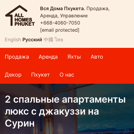
Вся Дома Пхукета.
Продажа,
Аренда, Управление
+668-4060-7050
[email protected]
English
Русский
中國
ไทย
Продажа
Аренда
Яхты
Авто
Декор
Пхукет
О нас
2 спальные апартаменты
люкс с джакуззи на
Сурин